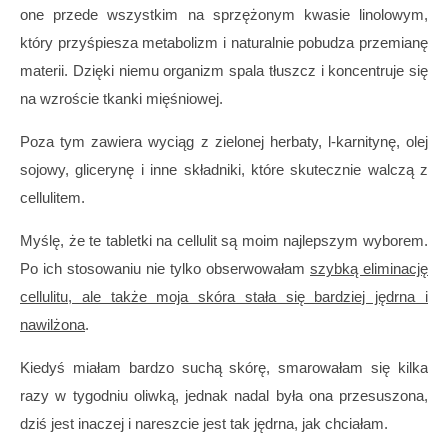
one przede wszystkim na sprzężonym kwasie linolowym,
który przyśpiesza metabolizm i naturalnie pobudza przemianę
materii. Dzięki niemu organizm spala tłuszcz i koncentruje się
na wzroście tkanki mięśniowej.
Poza tym zawiera wyciąg z zielonej herbaty, l-karnitynę, olej
sojowy, glicerynę i inne składniki, które skutecznie walczą z
cellulitem.
Myślę, że te tabletki na cellulit są moim najlepszym wyborem.
Po ich stosowaniu nie tylko obserwowałam
szybką eliminację
cellulitu, ale także moja skóra stała się bardziej jędrna i
nawilżona
.
Kiedyś miałam bardzo suchą skórę, smarowałam się kilka
razy w tygodniu oliwką, jednak nadal była ona przesuszona,
dziś jest inaczej i nareszcie jest tak jędrna, jak chciałam.