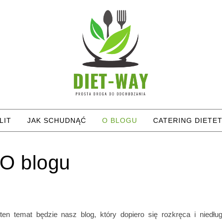
LIT
JAK SCHUDNĄĆ
O BLOGU
CATERING DIETE
O blogu
en temat będzie nasz blog, który dopiero się rozkręca i niedłu