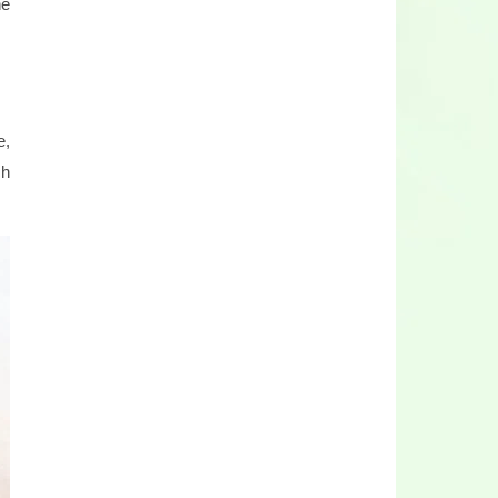
ne
e,
ch