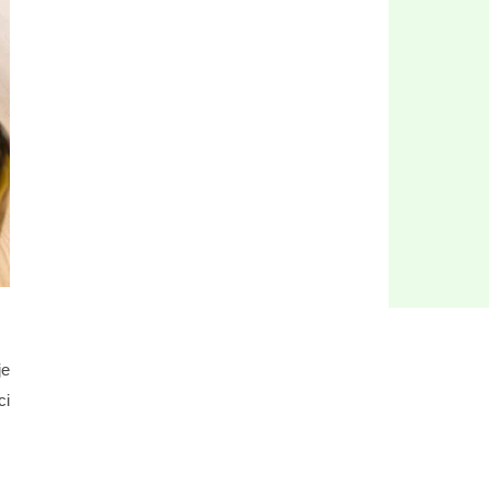
je
ci