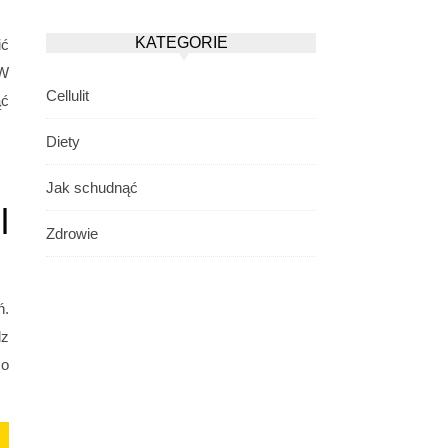
KATEGORIE
ić
 W
Cellulit
ąć
Diety
Jak schudnąć
l
Zdrowie
ń.
dz
co