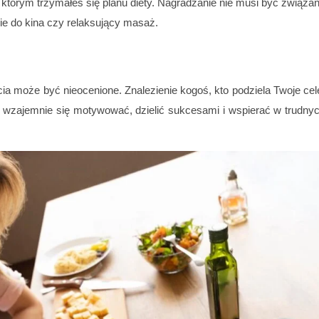
 w którym trzymałeś się planu diety. Nagradzanie nie musi być związa
ie do kina czy relaksujący masaż.
cia może być nieocenione. Znalezienie kogoś, kto podziela Twoje cel
wzajemnie się motywować, dzielić sukcesami i wspierać w trudny