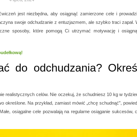
 ćwiczeń jest niezbędna, aby osiągnąć zamierzone cele i prowadz
zaczyna swoje odchudzanie z entuzjazmem, ale szybko traci zapał.
eczne sposoby, które pomogą Ci utrzymać motywację i osiągn
 pudełkową!
ać do odchudzania? Okreś
e realistycznych celów. Nie oczekuj, że schudniesz 10 kg w tydzie
owo określone. Na przykład, zamiast mówić „chcę schudnąć”, powie
Małe, osiągalne cele pozwalają na regularne osiąganie sukcesów, 