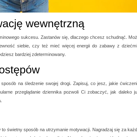
wację wewnętrzną
erminowego sukcesu. Zastanów się, dlaczego chcesz schudnąć. Mo
ewność siebie, czy też mieć więcej energii do zabawy z dziećm
ędziesz bardziej zdeterminowany.
postępów
posób na śledzenie swojej drogi. Zapisuj, co jesz, jakie ćwiczen
larne przeglądanie dziennika pozwoli Ci zobaczyć, jak daleko j
.
w to świetny sposób na utrzymanie motywacji. Nagradzaj się za każ