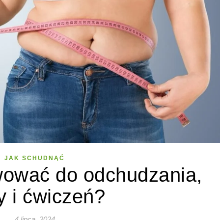
JAK SCHUDNĄĆ
wować do odchudzania,
y i ćwiczeń?
4 lipca, 2024